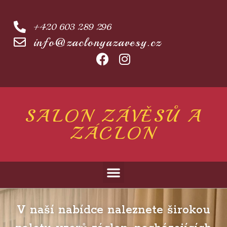
+420 603 289 296
info@zaclonyazavesy.cz
SALON ZÁVĚSŮ A
ZÁCLON
ZÁCLONY
V naší nabídce naleznete širokou