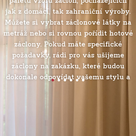
paletu vzorů záclon, pocházejících
,
jak z domácí, tak zahraniční výroby.
Můžete si vybrat záclonové látky na
metráž nebo si rovnou pořídit hotové
e
záclony. Pokud máte specifické
požadavky, rádi pro vás ušijeme
y
záclony na zakázku, které budou
dokonale odpovídat vašemu stylu a
prostoru.